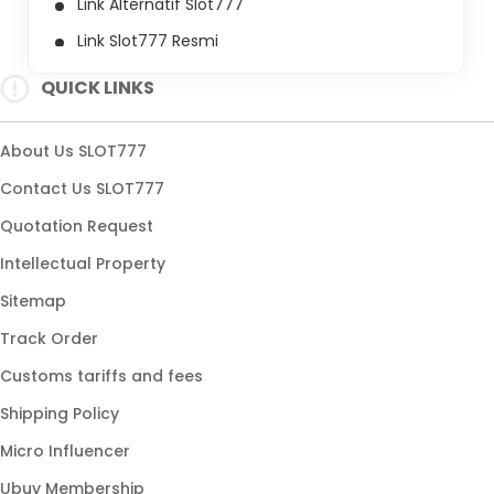
Link Alternatif Slot777
Link Slot777 Resmi
Login Slot777 Terpercaya
QUICK LINKS
Situs Slot777 Aman
Slot Gacor Hari Ini
About Us SLOT777
Slot 777 Gampang Menang
Contact Us SLOT777
Bocoran Slot Gacor 777
Quotation Request
Link Slot Gacor Terbaru
Intellectual Property
Daftar situs slot777 resmi terpercaya
Sitemap
Link alternatif slot 777 anti blokir
Track Order
Situs slot gacor 777 gampang menang hari
Customs tariffs and fees
ini
Shipping Policy
Agen slot777 resmi deposit aman 24 jam
Micro Influencer
Cara Memilih Situs GACOR 777
Ubuy Membership