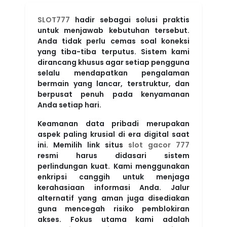
SLOT777
hadir sebagai solusi praktis
untuk menjawab kebutuhan tersebut.
Anda tidak perlu cemas soal koneksi
yang tiba-tiba terputus. Sistem kami
dirancang khusus agar setiap pengguna
selalu mendapatkan pengalaman
bermain yang lancar, terstruktur, dan
berpusat penuh pada kenyamanan
Anda setiap hari.
Keamanan data pribadi merupakan
aspek paling krusial di era digital saat
ini. Memilih link situs
slot gacor 777
resmi harus didasari sistem
perlindungan kuat. Kami menggunakan
enkripsi canggih untuk menjaga
kerahasiaan informasi Anda. Jalur
alternatif yang aman juga disediakan
guna mencegah risiko pemblokiran
akses. Fokus utama kami adalah