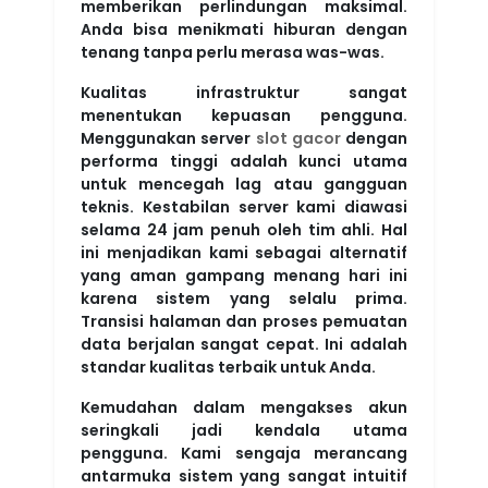
memberikan perlindungan maksimal.
Anda bisa menikmati hiburan dengan
tenang tanpa perlu merasa was-was.
Kualitas infrastruktur sangat
menentukan kepuasan pengguna.
Menggunakan server
slot gacor
dengan
performa tinggi adalah kunci utama
untuk mencegah lag atau gangguan
teknis. Kestabilan server kami diawasi
selama 24 jam penuh oleh tim ahli. Hal
ini menjadikan kami sebagai alternatif
yang aman gampang menang hari ini
karena sistem yang selalu prima.
Transisi halaman dan proses pemuatan
data berjalan sangat cepat. Ini adalah
standar kualitas terbaik untuk Anda.
Kemudahan dalam mengakses akun
seringkali jadi kendala utama
pengguna. Kami sengaja merancang
antarmuka sistem yang sangat intuitif