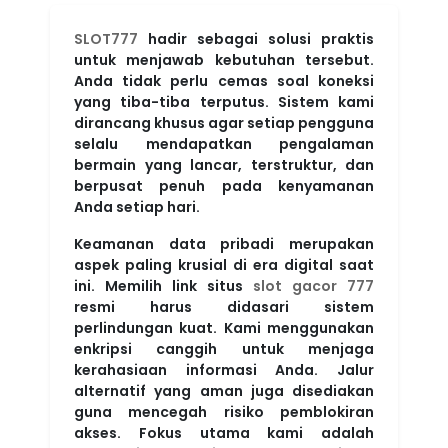
SLOT777
hadir sebagai solusi praktis
untuk menjawab kebutuhan tersebut.
Anda tidak perlu cemas soal koneksi
yang tiba-tiba terputus. Sistem kami
dirancang khusus agar setiap pengguna
selalu mendapatkan pengalaman
bermain yang lancar, terstruktur, dan
berpusat penuh pada kenyamanan
Anda setiap hari.
Keamanan data pribadi merupakan
aspek paling krusial di era digital saat
ini. Memilih link situs
slot gacor 777
resmi harus didasari sistem
perlindungan kuat. Kami menggunakan
enkripsi canggih untuk menjaga
kerahasiaan informasi Anda. Jalur
alternatif yang aman juga disediakan
guna mencegah risiko pemblokiran
akses. Fokus utama kami adalah