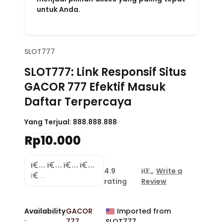
untuk Anda.
SLOT777
SLOT777: Link Responsif Situs
GACOR 777 Efektif Masuk
Daftar Terpercaya
Yang Terjual:
888.888.888
Rp10.000
4.9
Write a
rating
Review
Availability
GACOR
Imported from
:
777
SLOT777