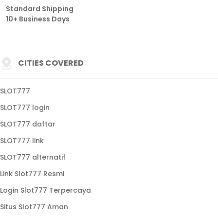
Standard Shipping
10+ Business Days
CITIES COVERED
SLOT777
SLOT777 login
SLOT777 daftar
SLOT777 link
SLOT777 alternatif
Link Slot777 Resmi
Login Slot777 Terpercaya
Situs Slot777 Aman