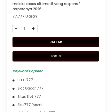
melalui akses alternatif yang responsif
terpercaya 2026.
77.777 Ulasan
-
+
DAFTAR
LOGIN
Keyword Populer
SLOT777
Slot Gacor 777
Situs Slot 777
Slot777 Resmi