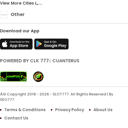
View More Cities
Other
Download our App
POWERED BY CLK 777:: CUANTERUS
Â© Copyright 2018 - 2026 - SLOT777. All Rights Reserved | By
SEO777.
Terms & Conditions
Privacy Policy
About Us
Contact Us