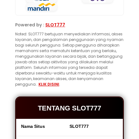
Powered by :
SLOT777
Noted: SLOT777 bertujuan menyediakan informasi, akses
layanan, dan pengalaman penggunaan yang nyaman
bagi seluruh pengguna. Setiap pengguna diharapkan
memahami serta mematuhi ketentuan yang berlaku,
menggunakan layanan secara bijak, dan bertanggung
jawab atas setiap aktivitas yang dilakukan melalui
platform. Seluruh informasi yang tersedia dapat
diperbarui sewaktu-waktu untuk menjaga kualitas
layanan, keamanan akses, dan kenyamanan
pengguna..
KLIK DISINI
.
TENTANG SLOT777
Nama Situs
SLOT777