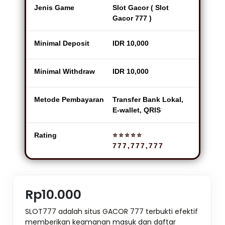
Jenis Game
Slot Gacor ( Slot
Gacor 777 )
Minimal Deposit
IDR 10,000
Minimal Withdraw
IDR 10,000
Metode Pembayaran
Transfer Bank Lokal,
E-wallet, QRIS
Rating
⭐️⭐️⭐️⭐️⭐️
777,777,777
Rp10.000
SLOT777 adalah situs GACOR 777 terbukti efektif
memberikan keamanan masuk dan daftar