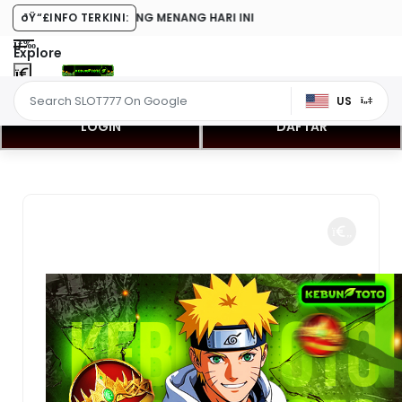
ERNATIF AMAN GAMPANG MENANG HARI INI
ðŸ“£
INFO TERKINI:
Explore
US
LOGIN
DAFTAR