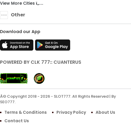
View More Cities
Other
Download our App
POWERED BY CLK 777:: CUANTERUS
Â© Copyright 2018 - 2026 - SLOT777. All Rights Reserved | By
SEO777.
Terms & Conditions
Privacy Policy
About Us
Contact Us