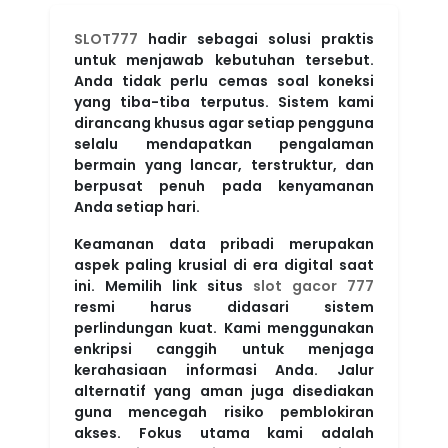
SLOT777
hadir sebagai solusi praktis
untuk menjawab kebutuhan tersebut.
Anda tidak perlu cemas soal koneksi
yang tiba-tiba terputus. Sistem kami
dirancang khusus agar setiap pengguna
selalu mendapatkan pengalaman
bermain yang lancar, terstruktur, dan
berpusat penuh pada kenyamanan
Anda setiap hari.
Keamanan data pribadi merupakan
aspek paling krusial di era digital saat
ini. Memilih link situs
slot gacor 777
resmi harus didasari sistem
perlindungan kuat. Kami menggunakan
enkripsi canggih untuk menjaga
kerahasiaan informasi Anda. Jalur
alternatif yang aman juga disediakan
guna mencegah risiko pemblokiran
akses. Fokus utama kami adalah