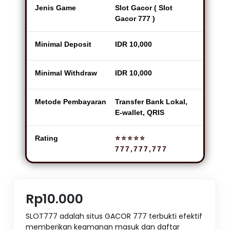
Jenis Game
Slot Gacor ( Slot
Gacor 777 )
Minimal Deposit
IDR 10,000
Minimal Withdraw
IDR 10,000
Metode Pembayaran
Transfer Bank Lokal,
E-wallet, QRIS
Rating
⭐️⭐️⭐️⭐️⭐️
777,777,777
Rp10.000
SLOT777 adalah situs GACOR 777 terbukti efektif
memberikan keamanan masuk dan daftar