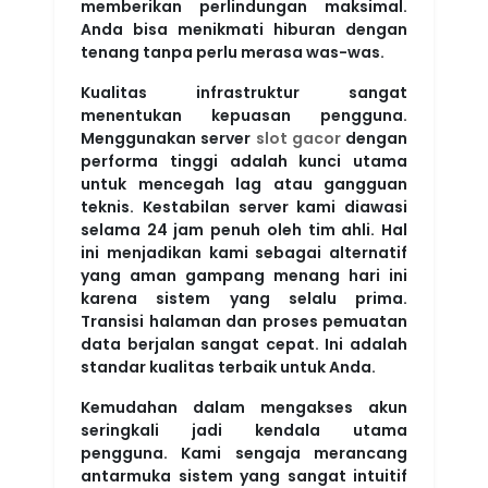
memberikan perlindungan maksimal.
Anda bisa menikmati hiburan dengan
tenang tanpa perlu merasa was-was.
Kualitas infrastruktur sangat
menentukan kepuasan pengguna.
Menggunakan server
slot gacor
dengan
performa tinggi adalah kunci utama
untuk mencegah lag atau gangguan
teknis. Kestabilan server kami diawasi
selama 24 jam penuh oleh tim ahli. Hal
ini menjadikan kami sebagai alternatif
yang aman gampang menang hari ini
karena sistem yang selalu prima.
Transisi halaman dan proses pemuatan
data berjalan sangat cepat. Ini adalah
standar kualitas terbaik untuk Anda.
Kemudahan dalam mengakses akun
seringkali jadi kendala utama
pengguna. Kami sengaja merancang
antarmuka sistem yang sangat intuitif