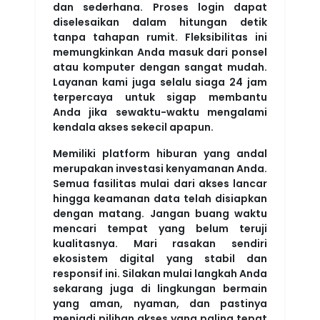
dan sederhana. Proses login dapat
diselesaikan dalam hitungan detik
tanpa tahapan rumit. Fleksibilitas ini
memungkinkan Anda masuk dari ponsel
atau komputer dengan sangat mudah.
Layanan kami juga selalu siaga 24 jam
terpercaya untuk sigap membantu
Anda jika sewaktu-waktu mengalami
kendala akses sekecil apapun.
Memiliki platform hiburan yang andal
merupakan investasi kenyamanan Anda.
Semua fasilitas mulai dari akses lancar
hingga keamanan data telah disiapkan
dengan matang. Jangan buang waktu
mencari tempat yang belum teruji
kualitasnya. Mari rasakan sendiri
ekosistem digital yang stabil dan
responsif ini. Silakan mulai langkah Anda
sekarang juga di lingkungan bermain
yang aman, nyaman, dan pastinya
menjadi pilihan akses yang paling tepat