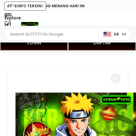
RNATIF AMAN GAMPANG MENANG HARI INI
ðŸ“£
INFO TERKINI:
Explore
US
LOGIN
DAFTAR